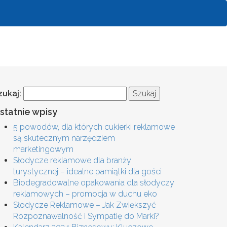
zukaj:
statnie wpisy
5 powodów, dla których cukierki reklamowe
są skutecznym narzędziem
marketingowym
Słodycze reklamowe dla branży
turystycznej – idealne pamiątki dla gości
Biodegradowalne opakowania dla słodyczy
reklamowych – promocja w duchu eko
Słodycze Reklamowe – Jak Zwiększyć
Rozpoznawalność i Sympatię do Marki?