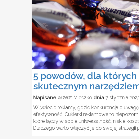
5 powodów, dla których
skutecznym narzędzie
Napisane przez:
Mieszko
dnia
7 stycznia 202
W świecie reklamy, gdzie konkurencja o uwagę k
efektywność. Cukierki reklamowe to niepozorn
które łączy w sobie uniwersalność, niskie koszt
Dlaczego warto włączyć je do swojej strategi