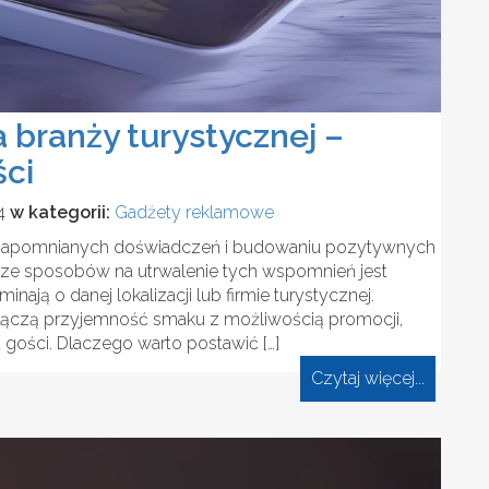
 branży turystycznej –
ści
24
w kategorii:
Gadżety reklamowe
niezapomnianych doświadczeń i budowaniu pozytywnych
ze sposobów na utrwalenie tych wspomnień jest
ją o danej lokalizacji lub firmie turystycznej.
 łączą przyjemność smaku z możliwością promocji,
 gości. Dlaczego warto postawić […]
Czytaj więcej...