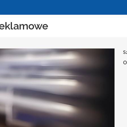
 reklamowe
S
O