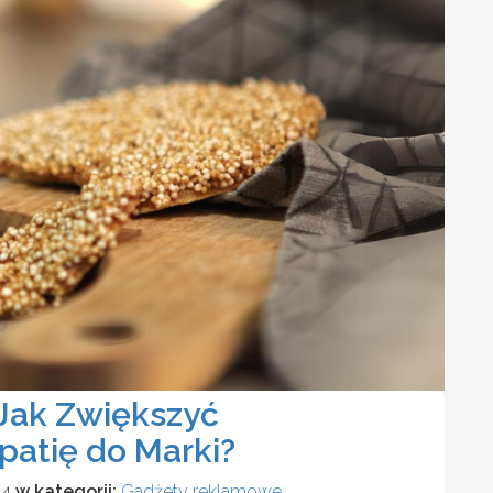
Jak Zwiększyć
atię do Marki?
24
w kategorii:
Gadżety reklamowe