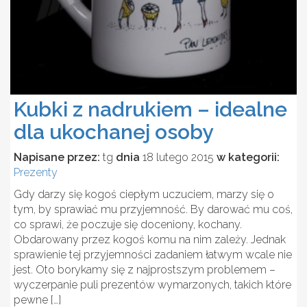
Kubki z nadrukiem – idealne
dla ukochanej osoby
Napisane przez:
tg
dnia
18 lutego 2015
w kategorii:
Prezenty
Gdy darzy się kogoś ciepłym uczuciem, marzy się o
tym, by sprawiać mu przyjemność. By darować mu coś,
co sprawi, że poczuje się doceniony, kochany.
Obdarowany przez kogoś komu na nim zależy. Jednak
sprawienie tej przyjemności zadaniem łatwym wcale nie
jest. Oto borykamy się z najprostszym problemem –
wyczerpanie puli prezentów wymarzonych, takich które
pewne […]