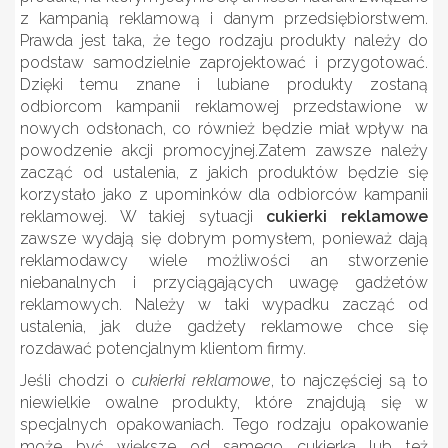
z kampanią reklamową i danym przedsiębiorstwem.
Prawda jest taka, że tego rodzaju produkty należy do
podstaw samodzielnie zaprojektować i przygotować.
Dzięki temu znane i lubiane produkty zostaną
odbiorcom kampanii reklamowej przedstawione w
nowych odsłonach, co również będzie miał wpływ na
powodzenie akcji promocyjnej.
Zatem zawsze należy
zacząć od ustalenia, z jakich produktów będzie się
korzystało jako z upominków dla odbiorców kampanii
reklamowej. W takiej sytuacji
cukierki reklamowe
zawsze wydają się dobrym pomysłem, ponieważ dają
reklamodawcy wiele możliwości an stworzenie
niebanalnych i przyciągających uwagę gadżetów
reklamowych. Należy w taki wypadku zacząć od
ustalenia, jak duże gadżety reklamowe chce się
rozdawać potencjalnym klientom firmy.
Jeśli chodzi o
cukierki reklamowe
, to najczęściej są to
niewielkie owalne produkty, które znajdują się w
specjalnych opakowaniach. Tego rodzaju opakowanie
może być większe od samego cukierka lub też