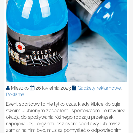
Mieszko
26 kwietnia 2023
Gadżety reklamowe
,
Reklama
Event sportowy to nie tylko czas, kiedy kibice kibicują
swoim ulubionym zespołom i sportowcom. To również
okazja do spożywania różnego rodzaju przekąsek i
napojów. Jeśli organizujesz event sportowy lub masz
zamiar na nim być, musisz pomyśleć o odpowiednim