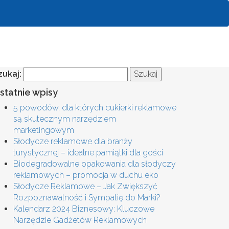
zukaj:
statnie wpisy
5 powodów, dla których cukierki reklamowe
są skutecznym narzędziem
marketingowym
Słodycze reklamowe dla branży
turystycznej – idealne pamiątki dla gości
Biodegradowalne opakowania dla słodyczy
reklamowych – promocja w duchu eko
Słodycze Reklamowe – Jak Zwiększyć
Rozpoznawalność i Sympatię do Marki?
Kalendarz 2024 Biznesowy: Kluczowe
Narzędzie Gadżetów Reklamowych