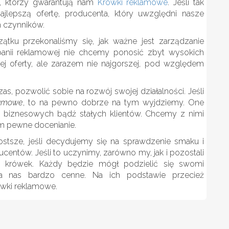
, którzy gwarantują nam
Krówki reklamowe
. Jeśli tak
jlepszą ofertę, producenta, który uwzględni nasze
 czynników.
tku przekonaliśmy się, jak ważne jest zarządzanie
mpanii reklamowej nie chcemy ponosić zbyt wysokich
ej oferty, ale zarazem nie najgorszej, pod względem
as, pozwolić sobie na rozwój swojej działalności. Jeśli
lamowe
, to na pewno dobrze na tym wyjdziemy. One
 biznesowych bądź stałych klientów. Chcemy z nimi
im pewne docenianie.
ostsze, jeśli decydujemy się na sprawdzenie smaku i
entów. Jeśli to uczynimy, zarówno my, jak i pozostali
i krówek. Każdy będzie mógł podzielić się swomi
la nas bardzo cenne. Na ich podstawie przecież
wki reklamowe.