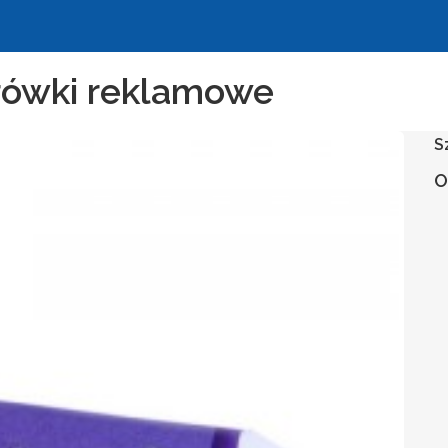
Krówki reklamowe
S
O