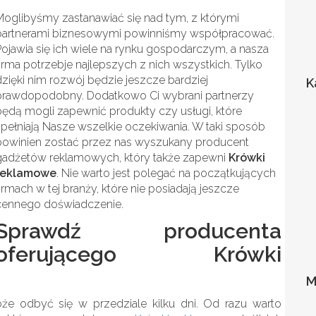
Moglibyśmy zastanawiać się nad tym, z którymi
partnerami biznesowymi powinniśmy współpracować.
Pojawia się ich wiele na rynku gospodarczym, a nasza
firma potrzebje najlepszych z nich wszystkich. Tylko
dzięki nim rozwój będzie jeszcze bardziej
K
prawdopodobny. Dodatkowo Ci wybrani partnerzy
będą mogli zapewnić produkty czy usługi, które
spełniają Nasze wszelkie oczekiwania. W taki sposób
powinien zostać przez nas wyszukany producent
gadżetów reklamowych, który także zapewni
Krówki
reklamowe
. Nie warto jest polegać na początkujących
firmach w tej branży, które nie posiadają jeszcze
cennego doświadczenie.
Sprawdź producenta
oferującego Krówki
M
e odbyć się w przedziale kilku dni. Od razu warto