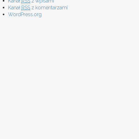
Kanał
RSS
z wpisami
Kanał
RSS
z komentarzami
WordPress.org