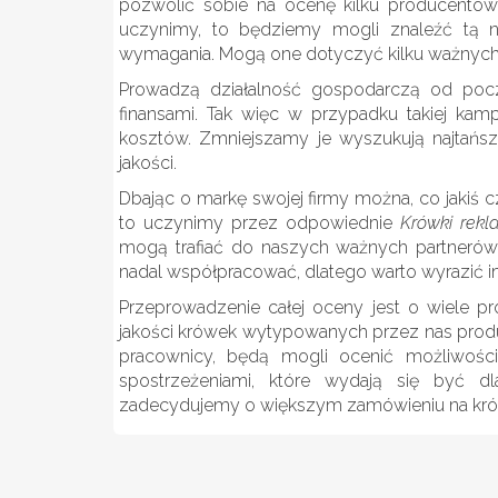
pozwolić sobie na ocenę kilku producentów
uczynimy, to będziemy mogli znaleźć tą na
wymagania. Mogą one dotyczyć kilku ważnych
Prowadzą działalność gospodarczą od począ
finansami. Tak więc w przypadku takiej ka
kosztów. Zmniejszamy je wyszukują najtańsz
jakości.
Dbając o markę swojej firmy można, co jakiś cz
to uczynimy przez odpowiednie
Krówki rek
mogą trafiać do naszych ważnych partnerów
nadal współpracować, dlatego warto wyrazić 
Przeprowadzenie całej oceny jest o wiele pr
jakości krówek wytypowanych przez nas produc
pracownicy, będą mogli ocenić możliwośc
spostrzeżeniami, które wydają się być d
zadecydujemy o większym zamówieniu na kró