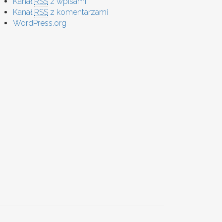
Kanał
RSS
z wpisami
Kanał
RSS
z komentarzami
WordPress.org