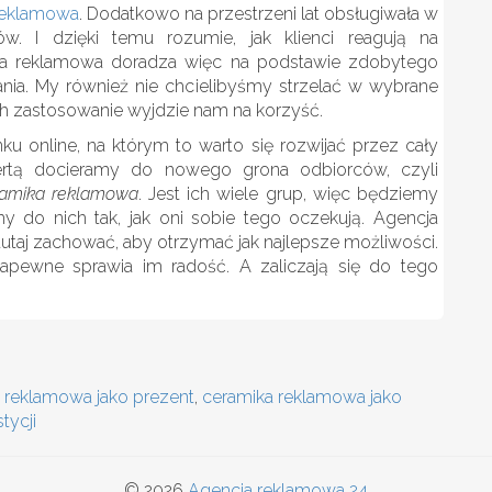
reklamowa
. Dodatkowo na przestrzeni lat obsługiwała w
w. I dzięki temu rozumie, jak klienci reagują na
ja reklamowa doradza więc na podstawie zdobytego
nia. My również nie chcielibyśmy strzelać w wybrane
ch zastosowanie wyjdzie nam na korzyść.
u online, na którym to warto się rozwijać przez cały
ertą docieramy do nowego grona odbiorców, czyli
amika reklamowa
. Jest ich wiele grup, więc będziemy
my do nich tak, jak oni sobie tego oczekują. Agencja
utaj zachować, aby otrzymać jak najlepsze możliwości.
zapewne sprawia im radość. A zaliczają się do tego
 reklamowa jako prezent
,
ceramika reklamowa jako
tycji
© 2026
Agencja reklamowa 24