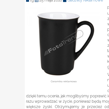
tg
25 maja 2016
Gadżety reklamowe
Ceramika reklamowa
dzięki temu ocenia, jak moglibyśmy poprawić 
razu wprowadzać w życie, ponieważ będą mogł
większe zyski. Otrzymujemy je przecież od