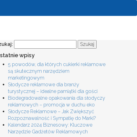
zukaj:
statnie wpisy
5 powodów, dla których cukierki reklamowe
są skutecznym narzędziem
marketingowym
Słodycze reklamowe dla branży
turystycznej – idealne pamiątki dla gości
Biodegradowalne opakowania dla słodyczy
reklamowych – promocja w duchu eko
Słodycze Reklamowe – Jak Zwiększyć
Rozpoznawalność i Sympatię do Marki?
Kalendarz 2024 Biznesowy: Kluczowe
Narzędzie Gadżetów Reklamowych