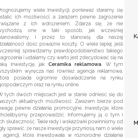
Prognozujemy wiele inwestycji, ponieważ staramy się
ustalić ich możliwości, a zarazem pewne zagrożenie
związane z ich wdrożeniem. Zdarza się, że nie
wychodzą one w taki sposób, jak wcześniej
K
planowaliśmy. I przez to stanowią dla naszej
działalności dość poważne koszty. O wiele lepiej, jeśli
wcześniej sprawdzamy prawdopodobieństwo takiego
zagrożenia i ustalamy czy warto jest zdecydować się na
taką inwestycję, jak
Ceramika reklamowa
. W tym
wszystkim wyręcza nas również agencja reklamowa,
która posiada ogromne doświadczenie na rynku
gospodarczym oraz na rynku online.
W tych dwóch miejscach jest w stanie odnieść się do
naszych aktualnych możliwości. Zarazem bierze pod
uwagę pewne działania promocyjne, inwestycje, które
chcielibyśmy przeprowadzić. Informujemy ją o tym i
ich skuteczność. Takie rady i wskazówki powinniśmy od
M
y sprawić, że nasze inwestycje przyniosą nam o wiele
 agencji, która inwestowała w różnorodne działania