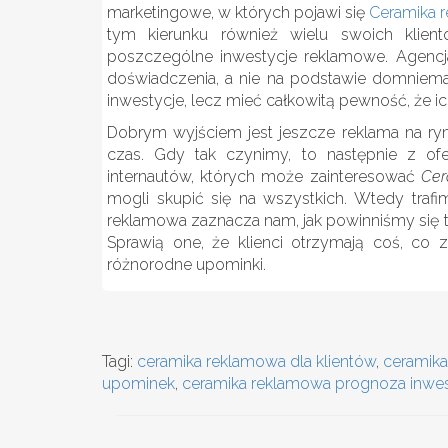
marketingowe, w których pojawi się
Ceramika 
tym kierunku również wielu swoich klientó
poszczególne inwestycje reklamowe. Agenc
doświadczenia, a nie na podstawie domniema
inwestycje, lecz mieć całkowitą pewność, że i
Dobrym wyjściem jest jeszcze reklama na rynk
czas. Gdy tak czynimy, to następnie z of
internautów, których może zainteresować
Cer
mogli skupić się na wszystkich. Wtedy trafi
reklamowa zaznacza nam, jak powinniśmy się t
Sprawią one, że klienci otrzymają coś, co 
różnorodne upominki.
Tagi:
ceramika reklamowa dla klientów
,
ceramika
upominek
,
ceramika reklamowa prognoza inwes