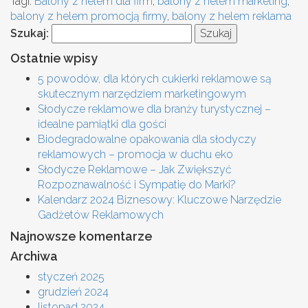
Tagi:
Balony z helem dla firm
,
balony z helem marketing
,
balony z helem promocją firmy
,
balony z helem reklama
Szukaj:
Ostatnie wpisy
5 powodów, dla których cukierki reklamowe są
skutecznym narzędziem marketingowym
Słodycze reklamowe dla branży turystycznej –
idealne pamiątki dla gości
Biodegradowalne opakowania dla słodyczy
reklamowych – promocja w duchu eko
Słodycze Reklamowe – Jak Zwiększyć
Rozpoznawalność i Sympatię do Marki?
Kalendarz 2024 Biznesowy: Kluczowe Narzędzie
Gadżetów Reklamowych
Najnowsze komentarze
Archiwa
styczeń 2025
grudzień 2024
listopad 2024