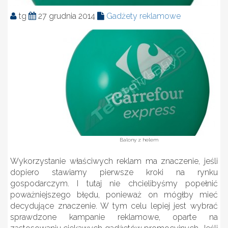
tg
27 grudnia 2014
Gadżety reklamowe
Balony z helem
Wykorzystanie właściwych reklam ma znaczenie, jeśli
dopiero stawiamy pierwsze kroki na rynku
gospodarczym. I tutaj nie chcielibyśmy popełnić
poważniejszego błędu, ponieważ on mógłby mieć
decydujące znaczenie. W tym celu lepiej jest wybrać
sprawdzone kampanie reklamowe, oparte na