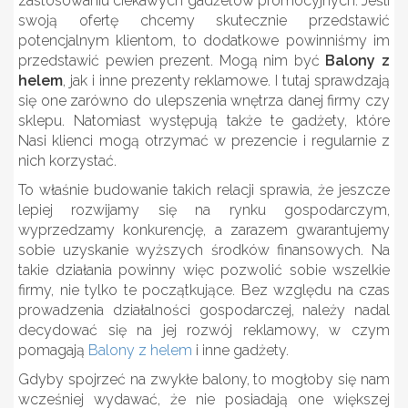
zastosowaniu ciekawych gadżetów promocyjnych. Jeśli
swoją ofertę chcemy skutecznie przedstawić
potencjalnym klientom, to dodatkowe powinniśmy im
przedstawić pewien prezent. Mogą nim być
Balony z
helem
, jak i inne prezenty reklamowe. I tutaj sprawdzają
się one zarówno do ulepszenia wnętrza danej firmy czy
sklepu. Natomiast występują także te gadżety, które
Nasi klienci mogą otrzymać w prezencie i regularnie z
nich korzystać.
To właśnie budowanie takich relacji sprawia, że jeszcze
lepiej rozwijamy się na rynku gospodarczym,
wyprzedzamy konkurencję, a zarazem gwarantujemy
sobie uzyskanie wyższych środków finansowych. Na
takie działania powinny więc pozwolić sobie wszelkie
firmy, nie tylko te początkujące. Bez względu na czas
prowadzenia działalności gospodarczej, należy nadal
decydować się na jej rozwój reklamowy, w czym
pomagają
Balony z helem
i inne gadżety.
Gdyby spojrzeć na zwykłe balony, to mogłoby się nam
wcześniej wydawać, że nie posiadają one większej