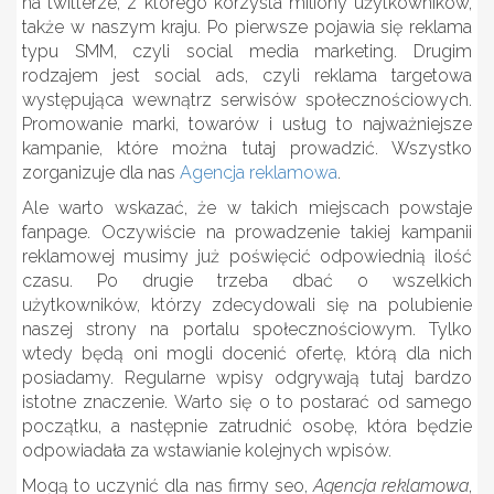
na twitterze, z którego korzysta miliony użytkowników,
także w naszym kraju. Po pierwsze pojawia się reklama
typu SMM, czyli social media marketing. Drugim
rodzajem jest social ads, czyli reklama targetowa
występująca wewnątrz serwisów społecznościowych.
Promowanie marki, towarów i usług to najważniejsze
kampanie, które można tutaj prowadzić. Wszystko
zorganizuje dla nas
Agencja reklamowa
.
Ale warto wskazać, że w takich miejscach powstaje
fanpage. Oczywiście na prowadzenie takiej kampanii
reklamowej musimy już poświęcić odpowiednią ilość
czasu. Po drugie trzeba dbać o wszelkich
użytkowników, którzy zdecydowali się na polubienie
naszej strony na portalu społecznościowym. Tylko
wtedy będą oni mogli docenić ofertę, którą dla nich
posiadamy. Regularne wpisy odgrywają tutaj bardzo
istotne znaczenie. Warto się o to postarać od samego
początku, a następnie zatrudnić osobę, która będzie
odpowiadała za wstawianie kolejnych wpisów.
Mogą to uczynić dla nas firmy seo,
Agencja reklamowa
,